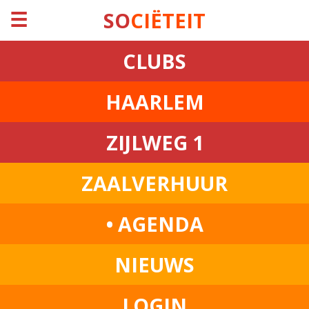
☰
SO
CIËTEIT
CLUBS
HAARLEM
ZIJLWEG 1
ZAALVERHUUR
• AGENDA
NIEUWS
LOGIN