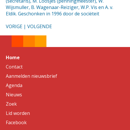
(secretaris), M. Loosjes (penningmeester), W.
Wijsmuller, B. Wagenaar-Reiziger, W.P. Vis en A. v.
Eldik. Geschonken in 1996 door de sociëteit
VORIGE
|
VOLGENDE
Home
Contact
Aanmelden nieuwsbrief
Agenda
Nieuws
Zoek
Lid worden
Facebook