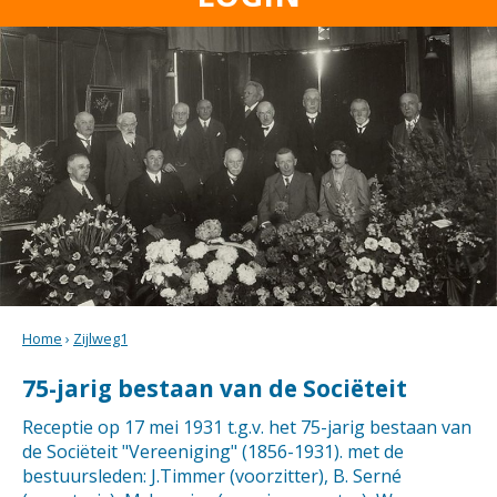
Home
›
Zijlweg1
75-jarig bestaan van de Sociëteit
Receptie op 17 mei 1931 t.g.v. het 75-jarig bestaan van
de Sociëteit "Vereeniging" (1856-1931). met de
bestuursleden: J.Timmer (voorzitter), B. Serné