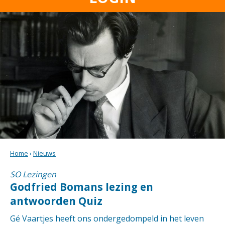
Home
›
Nieuws
SO Lezingen
Godfried Bomans lezing en
antwoorden Quiz
Gé Vaartjes heeft ons ondergedompeld in het leven