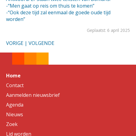
-“Men gaat op reis om thuis te komen”
-“Ook deze tijd zal eenmaal de goede oude tijd
worden”
Geplaatst: 6 april 2025
VORIGE
|
VOLGENDE
Home
Contact
Aanmelden nieuwsbrief
Agenda
Nieuws
Zoek
Lid worden