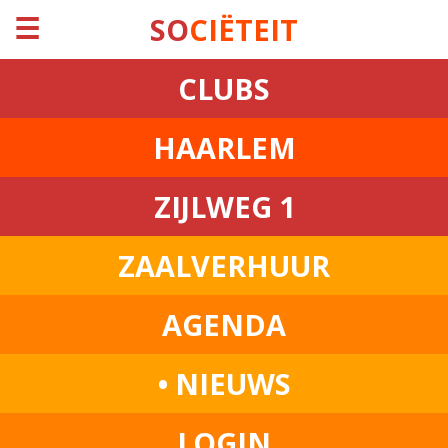
☰
SO
CIËTEIT
CLUBS
HAARLEM
ZIJLWEG 1
ZAALVERHUUR
AGENDA
• NIEUWS
LOGIN