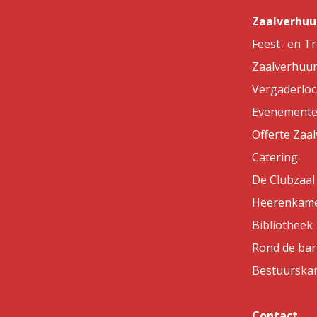
Zaalverhuu
Feest- en T
Zaalverhuu
Vergaderloc
Evenemente
Offerte Zaa
Catering
De Clubzaal
Heerenkam
Bibliotheek
Rond de bar
Bestuurska
Contact