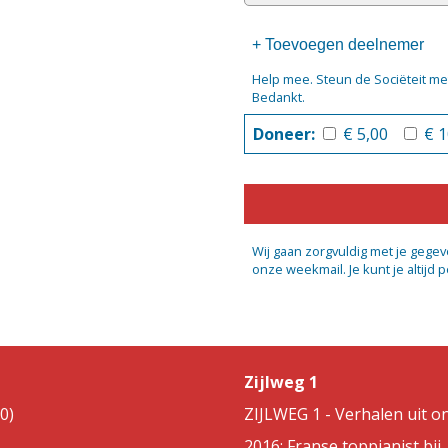
+ Toevoegen deelnemer
Help mee. Steun de Sociëteit me
Bedankt.
Doneer:
€ 5,00
€ 
Wij gaan zorgvuldig met je gegev
onze weekmail. Je kunt je altijd 
Zijlweg 1
0)
ZIJLWEG 1 - Verhalen uit on
2016: Franse toppianist bij