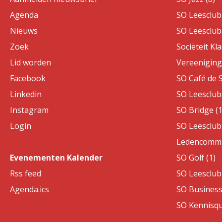
Agenda
SO Leesclub 
Nieuws
SO Leesclub 
Zoek
Sociëteit Kla
Lid worden
Vereeniging 
Facebook
SO Café de S
Linkedin
SO Leesclub 
Instagram
SO Bridge (1
Login
SO Leesclub 
Ledencommis
Evenementen Kalender
SO Golf (1)
Rss feed
SO Leesclub 
Agenda.ics
SO Business
SO Kennisqui