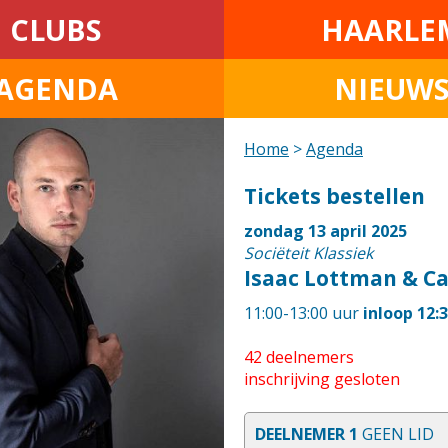
CLUBS
HAARLE
AGENDA
NIEUW
Home
>
Agenda
Tickets bestellen
zondag 13 april 2025
Sociëteit Klassiek
Isaac Lottman & C
11:00-13:00 uur
inloop 12:
42 deelnemers
inschrijving gesloten
DEELNEMER 1
GEEN LID