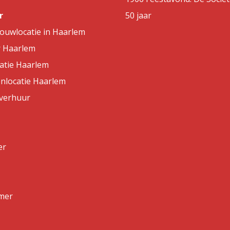
r
50 jaar
rouwlocatie in Haarlem
r Haarlem
atie Haarlem
nlocatie Haarlem
lverhuur
er
mer