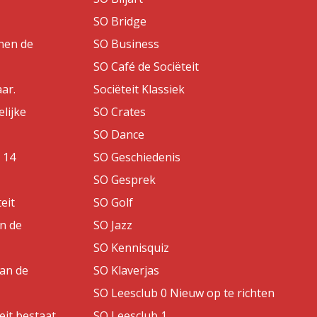
SO Bridge
nen de
SO Business
SO Café de Sociëteit
aar.
Sociëteit Klassiek
lijke
SO Crates
SO Dance
 14
SO Geschiedenis
SO Gesprek
eit
SO Golf
an de
SO Jazz
SO Kennisquiz
van de
SO Klaverjas
SO Leesclub 0 Nieuw op te richten
eit bestaat
SO Leesclub 1