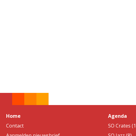
Home
Agenda
Contact
SO Crates (1
Aanmelden nieuwsbrief
SO Jazz (8)