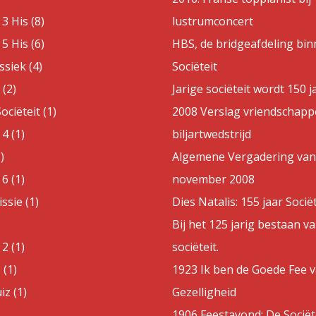
3 His (8)
lustrumconcert
5 His (6)
HBS, de bridgeafdeling bin
ssiek (4)
Sociëteit
(2)
Jarige sociëteit wordt 150 j
ociëteit (1)
2008 Verslag vriendschappe
4 (1)
biljartwedstrijd
)
Algemene Vergadering van
6 (1)
november 2008
sie (1)
Dies Natalis: 155 jaar Sociët
Bij het 125 jarig bestaan v
2 (1)
sociëteit.
 (1)
1923 Ik ben de Goede Fee 
z (1)
Gezelligheid
1906 Feestavond: De Sociët