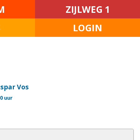
M
ZIJLWEG 1
S
LOGIN
aspar Vos
30 uur