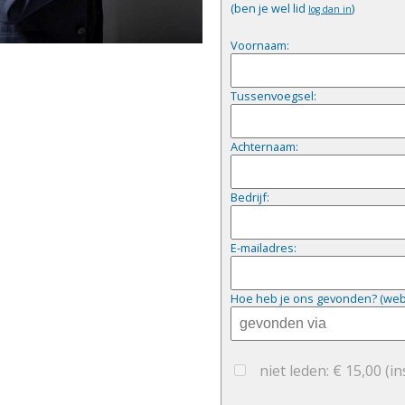
(ben je wel lid
)
log dan in
Voornaam:
Tussenvoegsel:
Achternaam:
Bedrijf:
E-mailadres:
Hoe heb je ons gevonden? (website
niet leden: € 15,00
(in