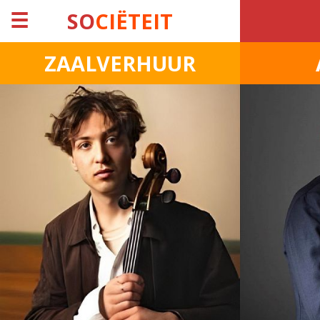
☰
SO
CIËTEIT
ZAALVERHUUR