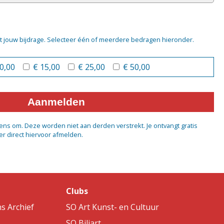
t jouw bijdrage. Selecteer één of meerdere bedragen hieronder.
10,00
€ 15,00
€ 25,00
€ 50,00
Aanmelden
ens om. Deze worden niet aan derden verstrekt. Je ontvangt gratis
per direct hiervoor afmelden.
Clubs
s Archief
SO Art Kunst- en Cultuur
SO Biljart