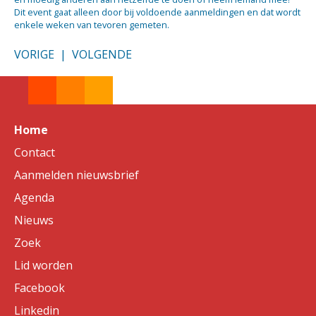
Dit event gaat alleen door bij voldoende aanmeldingen en dat wordt
enkele weken van tevoren gemeten.
VORIGE
|
VOLGENDE
Home
Contact
Aanmelden nieuwsbrief
Agenda
Nieuws
Zoek
Lid worden
Facebook
Linkedin