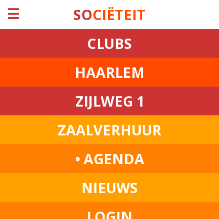
☰
SO
CIËTEIT
CLUBS
HAARLEM
ZIJLWEG 1
ZAALVERHUUR
• AGENDA
NIEUWS
LOGIN