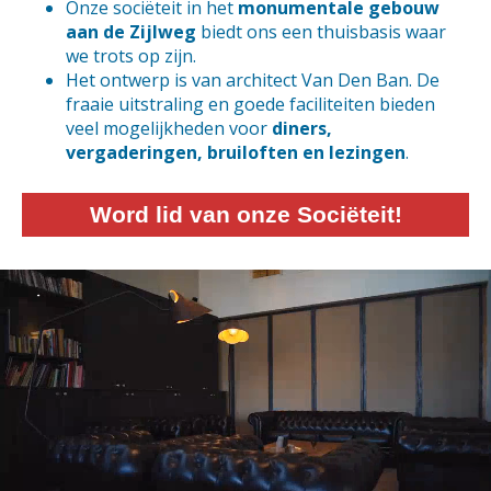
Onze sociëteit in het
monumentale gebouw
aan de Zijlweg
biedt ons een thuisbasis waar
we trots op zijn.
Het ontwerp is van architect Van Den Ban. De
fraaie uitstraling en goede faciliteiten bieden
veel mogelijkheden voor
diners,
vergaderingen, bruiloften en lezingen
.
Word lid van onze Sociëteit!