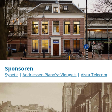
Sponsoren
Synetic
|
Andriessen Piano’s~Vleugels
|
Vista Telecom